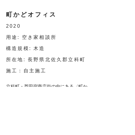
町かどオフィス
2020
用途: 空き家相談所
構造規模: 木造
所在地: 長野県北佐久郡立科町
​施工：自主施工
立科町・芦田宿商店街の中にある〈町か
どオフィス〉は、築97年の旧藤屋商店を
ほぼ原状のまま活かし、空き家・移住相
談の拠点として再生された空間。大規模
な改修をせず、既存什器や廃棄間近の家
具を活用したローコスト設計。照明の配
置を工夫して通りからの視認性を高める
ことで、「まちに明かりを灯す」場を目